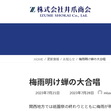
コ
ナ
ン
ビ
テ
ゲ
ン
ー
ツ
シ
へ
ョ
ス
ン
キ
に
ッ
移
プ
動
HOME
更新情報
お知らせ
梅雨明け蝉の大合唱
梅雨明け蝉の大合唱
最
2023年7月21日
2023年7月28日
miya
終
更
関西地方では祇園祭の終わりとともに梅雨が
新