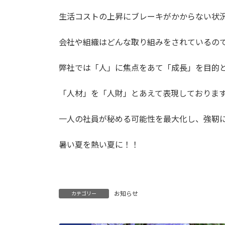
日
時
生活コストの上昇にブレーキがかからない状
:
会社や組織はどんな取り組みをされているの
弊社では「人」に焦点をあて「成長」を目的
「人材」を「人財」とあえて表現しておりま
一人の社員が秘める可能性を最大化し、強靭
暑い夏を熱い夏に！！
お知らせ
カテゴリー