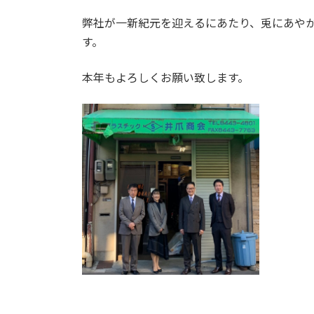
日
時
弊社が一新紀元を迎えるにあたり、兎にあや
:
す。
本年もよろしくお願い致します。