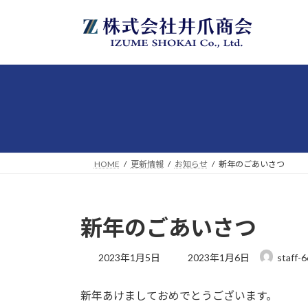
コ
ナ
ン
ビ
テ
ゲ
ン
ー
ツ
シ
へ
ョ
ス
ン
キ
に
ッ
移
プ
動
HOME
更新情報
お知らせ
新年のごあいさつ
新年のごあいさつ
最
2023年1月5日
2023年1月6日
staff-6
終
更
新年あけましておめでとうございます。
新