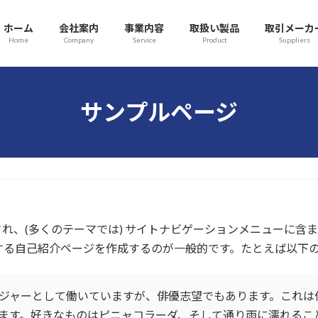
ホーム
会社案内
事業内容
取扱い製品
取引メーカ
Home
Company
Service
Product
Suppliers
サンプルページ
れ、(多くのテーマでは) サイトナビゲーションメニューに含
する自己紹介ページを作成するのが一般的です。たとえば以下
ジャーとして働いていますが、俳優志望でもあります。これは
ます。好きなものはピニャコラーダ、そして通り雨に濡れるこ