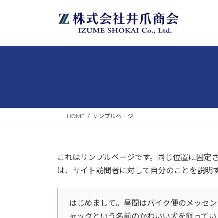
コ
ナ
ン
ビ
テ
ゲ
ン
ー
ツ
シ
へ
ョ
ス
ン
キ
に
ッ
移
プ
動
HOME
サンプルページ
これはサンプルページです。同じ位置に固定さ
は、サイト訪問者に対して自分のことを説明
はじめまして。昼間はバイク便のメッセン
ャックという名前のかわいい犬を飼ってい